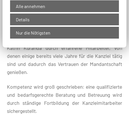
Alle annehmen
Schwerpunkt der Tätigkeit ist nach wie vor die
Details
Steuerberatung, die durch die betriebswirtschaftliche
Unternehmensberatung und die anwaltliche Beratung
Nur die Nötigsten
ergänzt wird. Unterstützt wird Frau Rechtsanwältin
Katrin Kuranda durch erfahrene Mitarbeiter, von
denen einige bereits viele Jahre für die Kanzlei tätig
sind und dadurch das Vertrauen der Mandantschaft
genießen.
Kompetenz wird groß geschrieben: eine qualifizierte
und bedarfsgerechte Beratung und Betreuung wird
durch ständige Fortbildung der Kanzleimitarbeiter
sichergestellt.